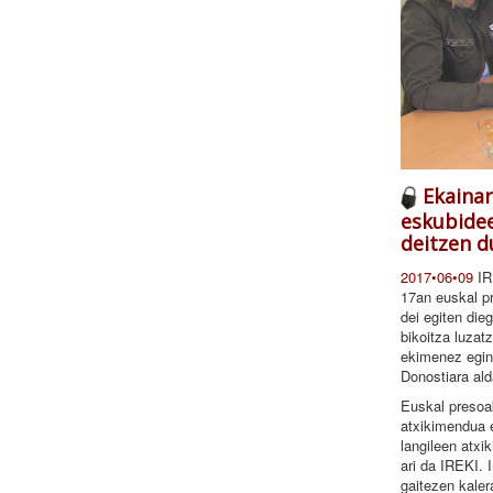
Ekainar
eskubidee
deitzen d
2017•06•09
IR
17an euskal p
dei egiten dieg
bikoitza luza
ekimenez eging
Donostiara al
Euskal presoa
atxikimendua e
langileen atxi
ari da IREKI. 
gaitezen kaler