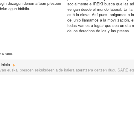
 egin dezagun denon artean presoen
socialmente e IREKI busca que las a
eko egun biribila.
vengan desde el mundo laboral. En la 
está la clave. Así pues, salgamos a la
de junio llamamos a la movilización, e
todas vamos a lograr que sea un día r
de los derechos de los y las presas.
em by Faboba
Inicio
7an euskal presoen eskubideen alde kalera ateratzera deitzen dugu SARE et