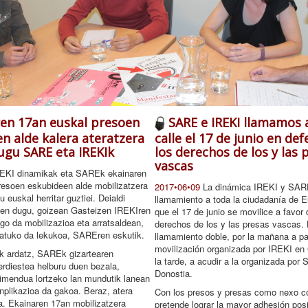
en 17an euskal presoen
SARE e IREKI llamamos a 
n alde kalera ateratzera
calle el 17 de junio en de
ugu SARE eta IREKIk
los derechos de los y las 
vascas
EKI dinamikak eta SAREk ekainaren
resoen eskubideen alde mobilizatzera
2017•06•09
La dinámica IREKI y SA
u euskal herritar guztiei. Deialdi
llamamiento a toda la ciudadanía de E
tzen dugu, goizean Gasteizen IREKIren
que el 17 de junio se movilice a favor 
o da mobilizazioa eta arratsaldean,
derechos de los y las presas vascas
datuko da lekukoa, SAREren eskutik.
llamamiento doble, por la mañana a par
movilización organizada por IREKI en 
k ardatz, SAREk gizartearen
la tarde, a acudir a la organizada por
rdiestea helburu duen bezala,
Donostia.
kimendua lortzeko lan mundutik lanean
Inplikazioa da gakoa. Beraz, atera
Con los presos y presas como nexo
a. Ekainaren 17an mobilizatzera
pretende lograr la mayor adhesión pos