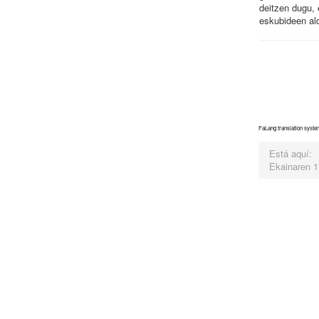
deitzen dugu,
eskubideen ald
FaLang translation syst
Está aquí:
Ekainaren 1