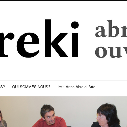
OS?
QUI SOMMES-NOUS?
Ireki Artea Abre el Arte