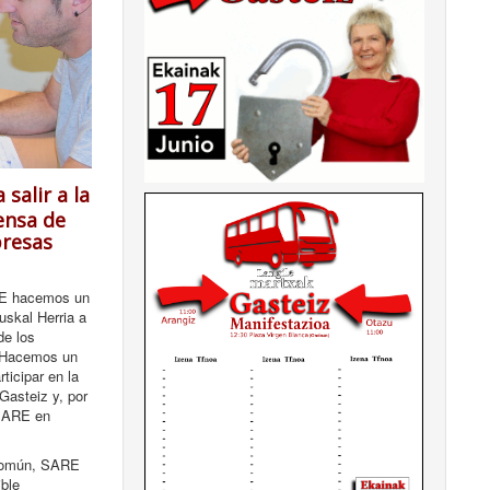
salir a la
fensa de
presas
RE hacemos un
uskal Herria a
de los
. Hacemos un
ticipar en la
Gasteiz y, por
 SARE en
 común, SARE
ible