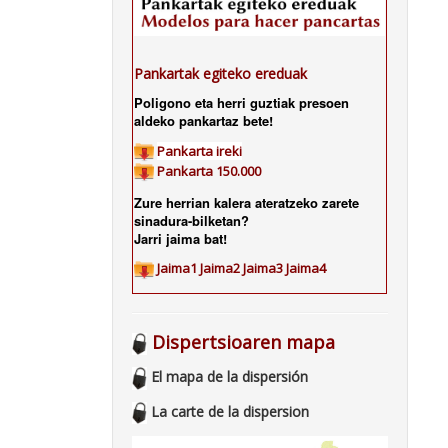
Pankartak egiteko ereduak
Poligono eta herri guztiak presoen
aldeko pankartaz bete!
Pankarta ireki
Pankarta 150.000
Zure herrian kalera ateratzeko zarete
sinadura-bilketan?
Jarri jaima bat!
Jaima1
Jaima2
Jaima3
Jaima4
Dispertsioaren mapa
El mapa de la dispersión
La carte de la dispersion