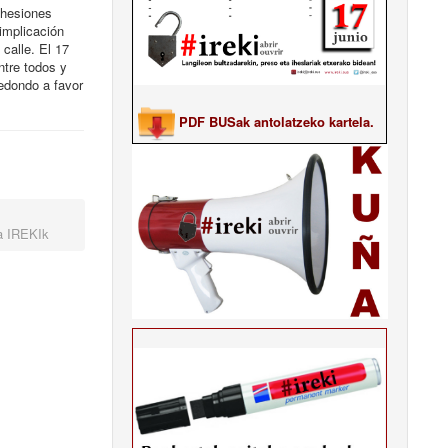
dhesiones
implicación
 calle. El 17
ntre todos y
edondo a favor
PDF BUSak antolatzeko kartela.
a IREKIk